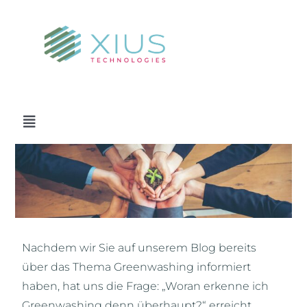
Zum
Inhalt
springen
Toggle
Navigation
Zeige
ABOUT US
grösseres
Bild
FLOW MASTER
Nachdem wir Sie auf unserem Blog bereits
POWER FLOW STATION
über das Thema Greenwashing informiert
haben, hat uns die Frage: „Woran erkenne ich
XIUS BLOG
Greenwashing denn überhaupt?“ erreicht.