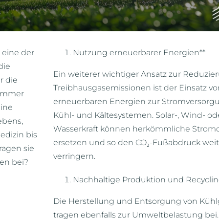
 eine der
Nutzung erneuerbarer Energien**
die
Ein weiterer wichtiger Ansatz zur Reduzie
r die
Treibhausgasemissionen ist der Einsatz vo
 immer
erneuerbaren Energien zur Stromversorg
eine
Kühl- und Kältesystemen. Solar-, Wind- od
ebens,
Wasserkraft können herkömmliche Strom
edizin bis
ersetzen und so den CO₂-Fußabdruck weit
ragen sie
verringern.
en bei?
Nachhaltige Produktion und Recycli
Die Herstellung und Entsorgung von Kühl
tragen ebenfalls zur Umweltbelastung bei.