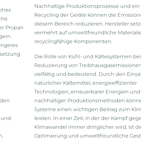
Nachhaltige Produktionsprozesse und ein 
hohes
Recycling der Geräte können die Emission
che
diesem Bereich reduzieren. Hersteller set
er Propan
vermehrt auf umweltfreundliche Material
gern.
recyclingfähige Komponenten.
ringeres
isetzung
Die Rolle von Kühl- und Kältesystemen bei
Reduzierung von Treibhausgasemissionen 
vielfältig und bedeutend. Durch den Einsa
natürlicher Kältemittel, energieeffizienter
Technologien, erneuerbarer Energien und
 den
nachhaltiger Produktionsmethoden könne
Systeme einen wichtigen Beitrag zum Kli
g und
leisten. In einer Zeit, in der der Kampf ge
Klimawandel immer dringlicher wird, ist di
n.
Optimierung und umweltfreundliche Gest