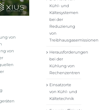
Kühl- und
Kältesystemen
bei der
Reduzierung
von
rung von
Treibhausgasemissionen
n
ung von
Herausforderungen
er
bei der
quellen
Kühlung von
er
Rechenzentren
Einsatzorte
ng
von Kühl- und
Kältetechnik
geräten