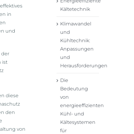
Energieeffiziente
effektives
Kältetechnik
en in
zen
Klimawandel
ien und
und
Kühltechnik:
Anpassungen
 der
und
ist
Herausforderungen
tz
Die
Bedeutung
n diese
von
maschutz
energieeffizienten
gen den
Kühl- und
e
Kältesystemen
altung von
für