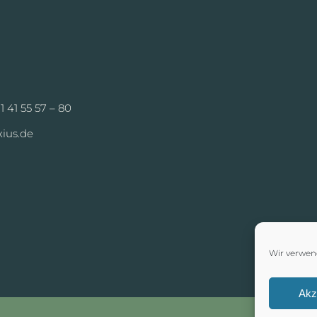
1 41 55 57 – 80
ius.de
Wir verwen
Akz